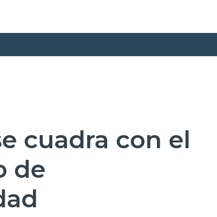
se cuadra con el
o de
dad