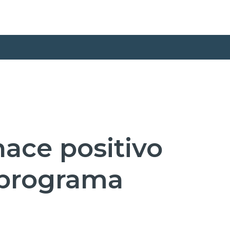
hace positivo
 programa