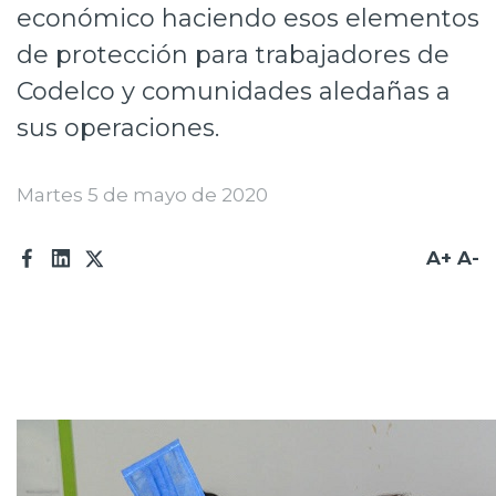
económico haciendo esos elementos
Prensa
de protección para trabajadores de
Trabaja en Codelco
Codelco y comunidades aledañas a
Transparencia activa
sus operaciones.
Canales de denuncia
Martes 5 de mayo de 2020
Proveedores
A+
A-
Acceso trabajadores/as