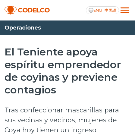
ENG
中国語
Operaciones
Transparencia activa
El Teniente apoya
espíritu emprendedor
Nosotros
de coyinas y previene
Operaciones
contagios
Proyectos
Sustentabilidad
Tras confeccionar mascarillas para
Innovación
sus vecinas y vecinos, mujeres de
Coya hoy tienen un ingreso
Inversionistas