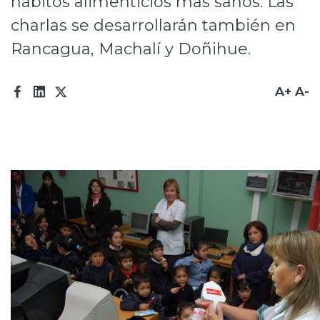
hábitos alimenticios más sanos. Las
Prensa
charlas se desarrollarán también en
Rancagua, Machalí y Doñihue.
Trabaja en Codelco
Transparencia activa
A+
A-
Canales de denuncia
Proveedores
Acceso trabajadores/as