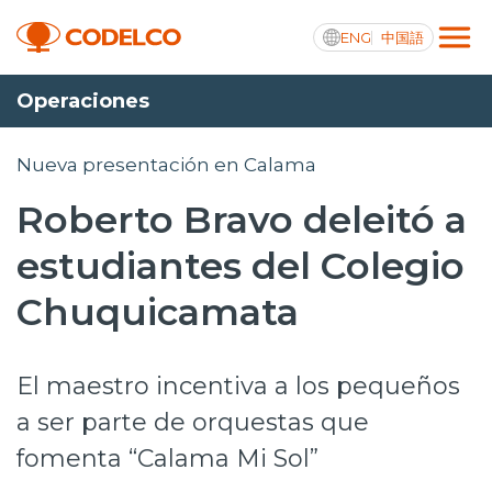
ENG
中国語
Operaciones
Transparencia activa
Nueva presentación en Calama
Roberto Bravo deleitó a
Nosotros
estudiantes del Colegio
Operaciones
Chuquicamata
Proyectos
El maestro incentiva a los pequeños
Sustentabilidad
a ser parte de orquestas que
Innovación
fomenta “Calama Mi Sol”
Inversionistas