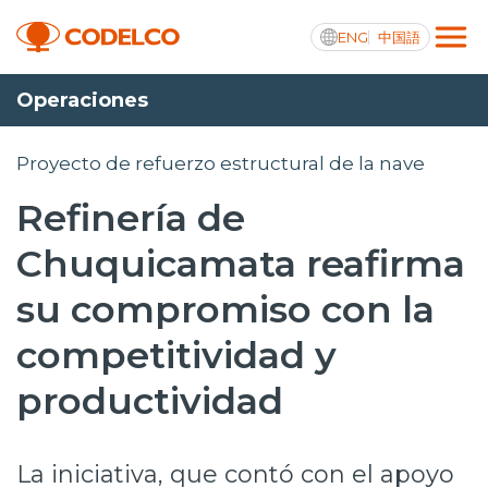
ENG
中国語
Operaciones
Transparencia activa
Proyecto de refuerzo estructural de la nave
Refinería de
Nosotros
Chuquicamata reafirma
Operaciones
su compromiso con la
Proyectos
competitividad y
Sustentabilidad
productividad
Innovación
La iniciativa, que contó con el apoyo
Inversionistas