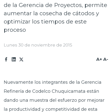
de la Gerencia de Proyectos, permite
Prensa
aumentar la cosecha de cátodos y
Trabaja en Codelco
optimizar los tiempos de este
Transparencia activa
proceso
Canales de denuncia
Lunes 30 de noviembre de 2015
Proveedores
Acceso trabajadores/as
A+
A-
Nuevamente los integrantes de la Gerencia
Refinería de Codelco Chuquicamata están
dando una muestra del esfuerzo por mejorar
la productividad y competitividad de esta