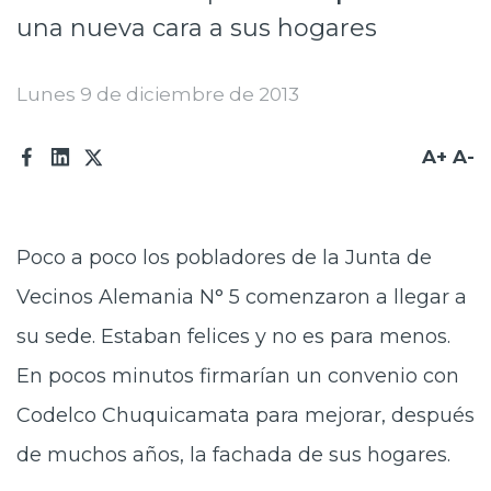
una nueva cara a sus hogares
Prensa
Trabaja en Codelco
Lunes 9 de diciembre de 2013
Transparencia activa
A+
A-
Canales de denuncia
Proveedores
Poco a poco los pobladores de la Junta de
Acceso trabajadores/as
Vecinos Alemania N° 5 comenzaron a llegar a
su sede. Estaban felices y no es para menos.
En pocos minutos firmarían un convenio con
Codelco Chuquicamata para mejorar, después
de muchos años, la fachada de sus hogares.