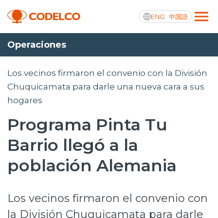
ENG
中国語
Operaciones
Transparencia activa
Los vecinos firmaron el convenio con la División
Chuquicamata para darle una nueva cara a sus
hogares
Nosotros
Programa Pinta Tu
Operaciones
Barrio llegó a la
Proyectos
población Alemania
Sustentabilidad
Innovación
Los vecinos firmaron el convenio con
Inversionistas
la División Chuquicamata para darle