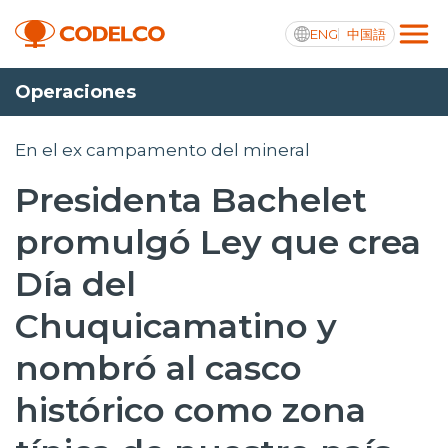
ENG
中国語
Operaciones
Transparencia activa
En el ex campamento del mineral
Presidenta Bachelet
Nosotros
promulgó Ley que crea
Operaciones
Día del
Proyectos
Chuquicamatino y
Sustentabilidad
nombró al casco
Innovación
histórico como zona
Inversionistas