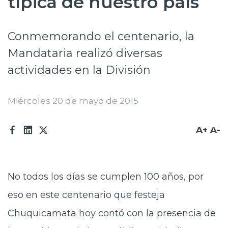
típica de nuestro país
Prensa
Conmemorando el centenario, la
Trabaja en Codelco
Mandataria realizó diversas
Transparencia activa
actividades en la División
Canales de denuncia
Proveedores
Miércoles 20 de mayo de 2015
Acceso trabajadores/as
A+
A-
No todos los días se cumplen 100 años, por
eso en este centenario que festeja
Chuquicamata hoy contó con la presencia de