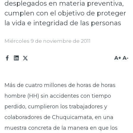
desplegados en materia preventiva,
Prensa
cumplen con el objetivo de proteger
Trabaja en Codelco
la vida e integridad de las personas
Transparencia activa
Miércoles 9 de noviembre de 2011
Canales de denuncia
Proveedores
A+
A-
Acceso trabajadores/as
Más de cuatro millones de horas de horas
hombre (HH) sin accidentes con tiempo
perdido, cumplieron los trabajadores y
colaboradores de Chuquicamata, en una
muestra concreta de la manera en que los