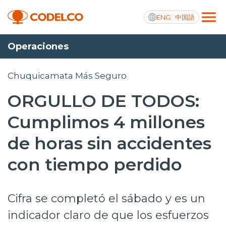
ENG
中国語
Operaciones
Transparencia activa
Chuquicamata Más Seguro
ORGULLO DE TODOS:
Nosotros
Cumplimos 4 millones
Operaciones
de horas sin accidentes
Proyectos
con tiempo perdido
Sustentabilidad
Cifra se completó el sábado y es un
Innovación
indicador claro de que los esfuerzos
Inversionistas