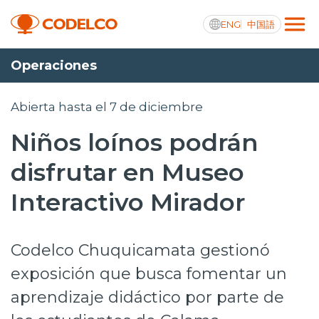
ENG
中国語
Operaciones
Transparencia activa
Abierta hasta el 7 de diciembre
Niños loínos podrán
Nosotros
disfrutar en Museo
Operaciones
Interactivo Mirador
Proyectos
Codelco Chuquicamata gestionó
Sustentabilidad
exposición que busca fomentar un
Innovación
aprendizaje didáctico por parte de
Inversionistas