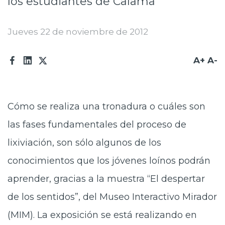
los estudiantes de Calama
Prensa
Jueves 22 de noviembre de 2012
Trabaja en Codelco
Transparencia activa
A+
A-
Canales de denuncia
Proveedores
Cómo se realiza una tronadura o cuáles son
Acceso trabajadores/as
las fases fundamentales del proceso de
lixiviación, son sólo algunos de los
conocimientos que los jóvenes loínos podrán
aprender, gracias a la muestra “El despertar
de los sentidos”, del Museo Interactivo Mirador
(MIM). La exposición se está realizando en