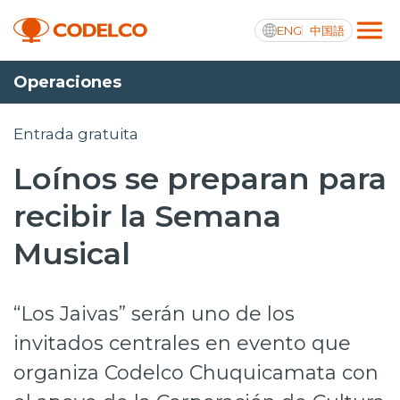
ENG
中国語
Operaciones
Transparencia activa
Entrada gratuita
Loínos se preparan para
Nosotros
recibir la Semana
Operaciones
Musical
Proyectos
“Los Jaivas” serán uno de los
Sustentabilidad
invitados centrales en evento que
Innovación
organiza Codelco Chuquicamata con
Inversionistas