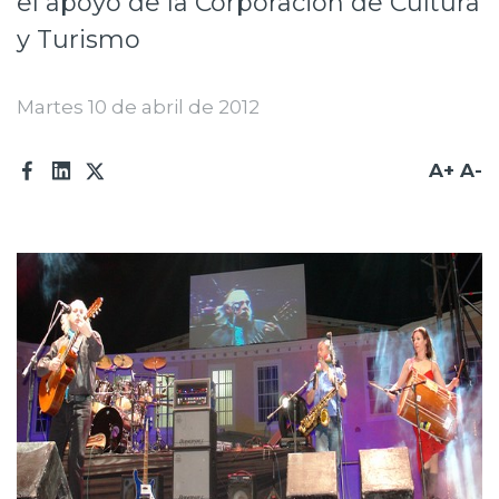
el apoyo de la Corporación de Cultura
Prensa
y Turismo
Trabaja en Codelco
Martes 10 de abril de 2012
Transparencia activa
Canales de denuncia
A+
A-
Proveedores
Acceso trabajadores/as