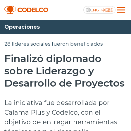
ENG
中国語
Operaciones
Transparencia activa
28 líderes sociales fueron beneficiados
Finalizó diplomado
Nosotros
sobre Liderazgo y
Operaciones
Desarrollo de Proyectos
Proyectos
La iniciativa fue desarrollada por
Sustentabilidad
Calama Plus y Codelco, con el
Innovación
objetivo de entregar herramientas
Inversionistas