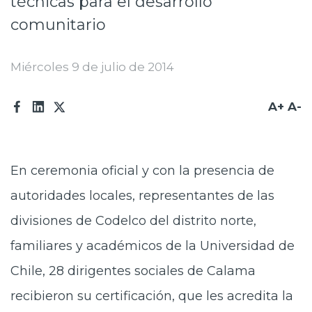
técnicas para el desarrollo
Prensa
comunitario
Trabaja en Codelco
Miércoles 9 de julio de 2014
Transparencia activa
Canales de denuncia
A+
A-
Proveedores
Acceso trabajadores/as
En ceremonia oficial y con la presencia de
autoridades locales, representantes de las
divisiones de Codelco del distrito norte,
familiares y académicos de la Universidad de
Chile, 28 dirigentes sociales de Calama
recibieron su certificación, que les acredita la