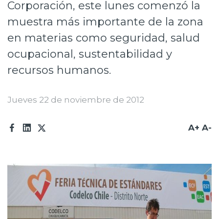
Corporación, este lunes comenzó la
Prensa
muestra más importante de la zona
Trabaja en Codelco
en materias como seguridad, salud
ocupacional, sustentabilidad y
Transparencia activa
recursos humanos.
Canales de denuncia
Proveedores
Jueves 22 de noviembre de 2012
Acceso trabajadores/as
A+
A-