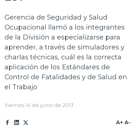
Prensa
Gerencia de Seguridad y Salud
Trabaja en Codelco
Ocupacional llamó a los integrantes
Transparencia activa
de la División a especializarse para
Canales de denuncia
aprender, a través de simuladores y
charlas técnicas, cuál es la correcta
Proveedores
aplicación de los Estándares de
Acceso trabajadores/as
Control de Fatalidades y de Salud en
el Trabajo
Viernes 14 de junio de 2013
A+
A-