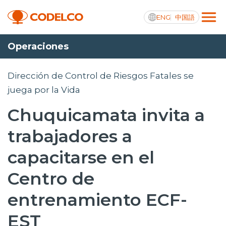
ENG
中国語
Operaciones
Transparencia activa
Dirección de Control de Riesgos Fatales se
juega por la Vida
Chuquicamata invita a
Nosotros
trabajadores a
Operaciones
capacitarse en el
Proyectos
Centro de
Sustentabilidad
entrenamiento ECF-
Innovación
EST
Inversionistas