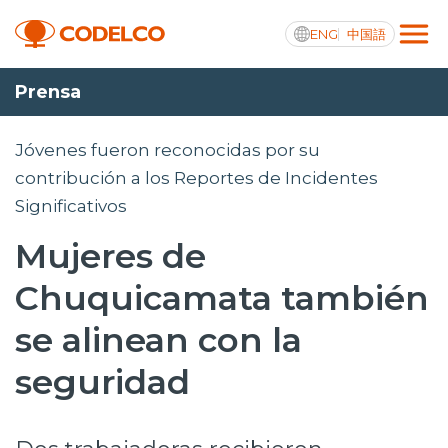
ENG
中国語
Prensa
Transparencia activa
Jóvenes fueron reconocidas por su
contribución a los Reportes de Incidentes
Significativos
Nosotros
Mujeres de
Operaciones
Chuquicamata también
Proyectos
se alinean con la
Sustentabilidad
seguridad
Innovación
Inversionistas