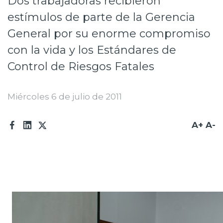
Dos trabajadoras recibieron
Prensa
estímulos de parte de la Gerencia
General por su enorme compromiso
Trabaja en Codelco
con la vida y los Estándares de
Transparencia activa
Control de Riesgos Fatales
Canales de denuncia
Miércoles 6 de julio de 2011
Proveedores
Acceso trabajadores/as
A+
A-