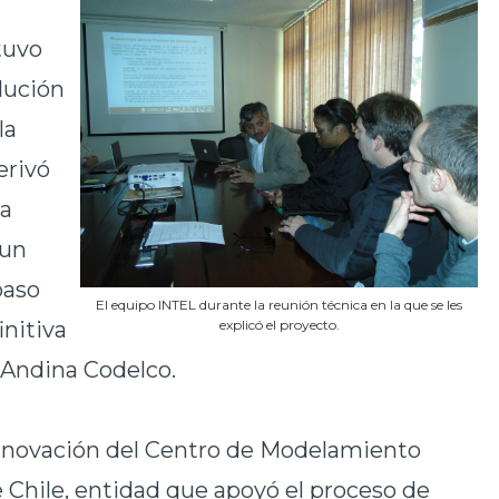
 tuvo
lución
la
erivó
na
 un
paso
El equipo INTEL durante la reunión técnica en la que se les
nitiva
explicó el proyecto.
n Andina Codelco.
Innovación del Centro de Modelamiento
 Chile, entidad que apoyó el proceso de