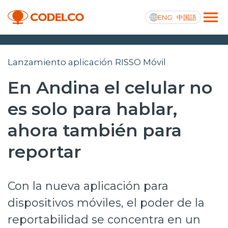
ENG
中国語
Transparencia activa
Lanzamiento aplicación RISSO Móvil
En Andina el celular no
es solo para hablar,
Nosotros
ahora también para
Operaciones
reportar
Proyectos
Sustentabilidad
Con la nueva aplicación para
Innovación
dispositivos móviles, el poder de la
reportabilidad se concentra en un
Inversionistas