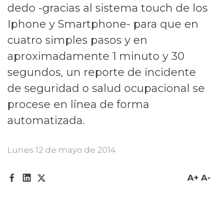
dedo -gracias al sistema touch de los
Prensa
Iphone y Smartphone- para que en
Trabaja en Codelco
cuatro simples pasos y en
Transparencia activa
aproximadamente 1 minuto y 30
segundos, un reporte de incidente
Canales de denuncia
de seguridad o salud ocupacional se
Proveedores
procese en línea de forma
Acceso trabajadores/as
automatizada.
Lunes 12 de mayo de 2014
A+
A-