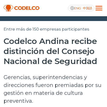
ENG
中国語
Transparencia activa
Entre más de 150 empresas participantes
Codelco Andina recibe
distinción del Consejo
Nosotros
Nacional de Seguridad
Operaciones
Proyectos
Gerencias, superintendencias y
Sustentabilidad
direcciones fueron premiadas por su
gestión en materia de cultura
Innovación
preventiva.
Inversionistas