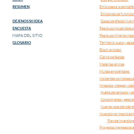
RESUMEN
Emisiones a la atmósfe
Emisiones de fundicio
DÉJENOS SU IDEA
Gases de efecto inver
ENCUESTA
Residuos industriales s
MAPA DEL SITIO
Residuos mineros mas
GLOSARIO
Territorio, suelo y pais
Biodiversidad
Cierre de faenas
Materias primas
Multas ambientales 
Incidentes con consecu
Impactos, riesgos y op
Huella de carbono y otr
Conocimiento y gestión
Nuevos usos del cobre
Inversión en medio am
Plan de inversion
Proyectos ingresados a