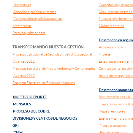
Normativas
Capacitación y desarrol
Adhesión a políticas externas
Movilidad de los traba
Participación en políticas públicas
Nuestra relación con e
Membresías
Multas laborales
Premios y distinciones
Desempeño en segurid
TRANSFORMANDO NUESTRA GESTIÓN
Accidentabilidad
Proyecto Estructural de Seuridad y Salud Ocupacional
Higiene
Avances 2012
Estadísticas de enfer
Proyecto Estrctural de Medio Ambiente y Comunidades
Comités paritarios de 
Avances 2012
Inversión en seguridad
Proyecto Estrctural de Recursos Humanos
Desempeño ambienta
NUESTRO REPORTE
Recursos hídricos y RI
MENSAJES
Captación y recirculac
PROCESO DEL COBRE
Aguas residuales
DIVISIONES Y CENTROS DE NEGOCIOS
Energía y cambio climá
GRI
Nuestro consumo
ICMM
Energía renovable