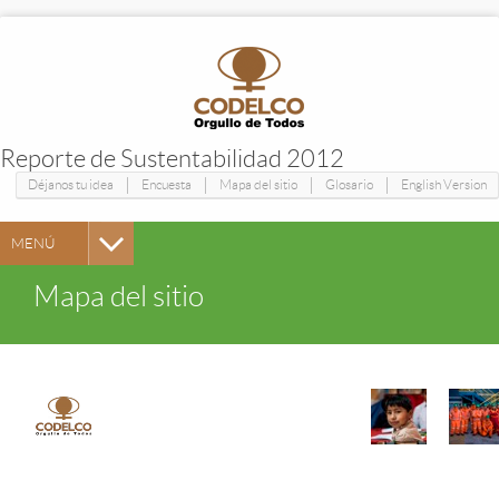
Reporte de Sustentabilidad 2012
|
|
|
|
Déjanos tu idea
Encuesta
Mapa del sitio
Glosario
English Version
MENÚ
Mapa del sitio