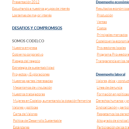
Presentación 2012
Desempeño económi
Escuchando a nuestros grupos de interés
Resultados económicos 
Los temas de mayor interés
Producción
Ventas
DESAFIOS Y COMPROMISOS
Costos
Principales mercados
SOMOS CODELCO
Codelco en la economía
Nuestra empresa
Proveedores locales
Gobierno corporativo
Programa Proveedores
Riesgos del negocio
Transparencia en los n
Estrategia de sustentabilidad
Proyectos y Exploraciones
Desempeño laboral
Nuestras partes interesadas
Valores, ética y conduct
Mecanismos de vinculación
Línea de denuncia
Nuestros trabajadores
Formación en políticas
Mujeres en Codelco, aumentando la dotación femenina
Derechos humanos y pr
Valores y políticas
Sindicalización y partic
Carta de Valores
Respetamos los derech
Política de Desarrollo Sustentable
Alto grado de sindical
Estándares
Participación de los t