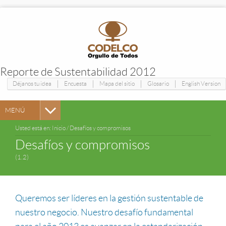
Reporte de Sustentabilidad 2012
|
|
|
|
Déjanos tu idea
Encuesta
Mapa del sitio
Glosario
English Version
MENÚ
Usted está en:
Inicio
/
Desafíos y compromisos
Desafíos y compromisos
(1.2)
Queremos ser líderes en la gestión sustentable de
nuestro negocio. Nuestro desafío fundamental