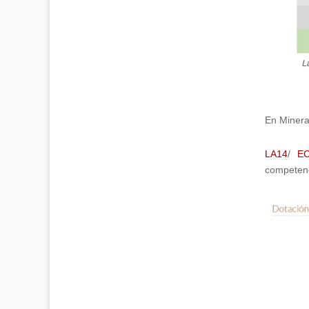
En Minera
LA14
/
E
competenc