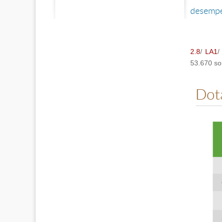
desempeñ
2.8
/
LA1
53.670 so