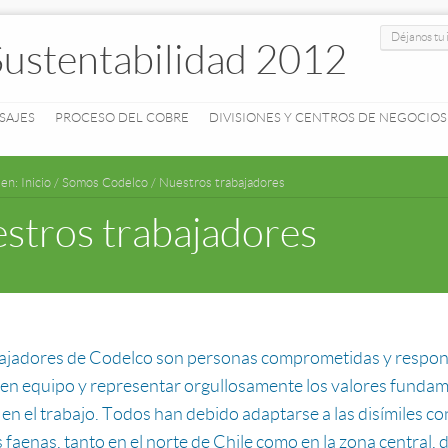
Déjanos tu 
Sustentabilidad 2012
SAJES
PROCESO DEL COBRE
DIVISIONES Y CENTROS DE NEGOCIOS
 en:
Inicio
/
Somos Codelco
/
Nuestros trabajadores
stros trabajadores
bajadores de Codelco son personas comprometidas y respon
 en equipo y representar orgullosamente los valores fundam
 en el trabajo. Todos han debido adaptarse a las disímiles c
 faenas, tanto en el norte de Chile como en la zona central,