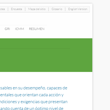
|
|
|
|
idea
Encuesta
Mapa del sitio
Glosario
English Version
GRI
ICMM
RESUMEN
sables en su desempeño, capaces de
entales que orientan cada acción y
ondiciones y exigencias que presentan
 dando cuenta de un óptimo nivel de