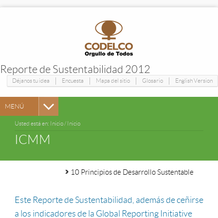
Reporte de Sustentabilidad 2012
|
|
|
|
Déjanos tu idea
Encuesta
Mapa del sitio
Glosario
English Version
MENÚ
Usted está en:
Inicio
/
Inicio
ICMM
10 Principios de Desarrollo Sustentable
Este Reporte de Sustentabilidad, además de ceñirse
a los indicadores de la Global Reporting Initiative