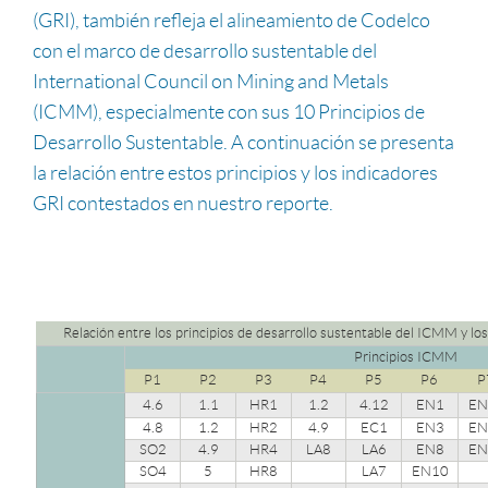
(GRI), también refleja el alineamiento de Codelco
con el marco de desarrollo sustentable del
International Council on Mining and Metals
(ICMM), especialmente con sus 10 Principios de
Desarrollo Sustentable. A continuación se presenta
la relación entre estos principios y los indicadores
GRI contestados en nuestro reporte.
Relación entre los principios de desarrollo sustentable del ICMM y lo
Principios ICMM
P1
P2
P3
P4
P5
P6
P
4.6
1.1
HR1
1.2
4.12
EN1
EN
4.8
1.2
HR2
4.9
EC1
EN3
EN
SO2
4.9
HR4
LA8
LA6
EN8
EN
SO4
5
HR8
LA7
EN10