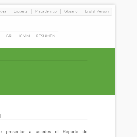
|
|
|
|
idea
Encuesta
Mapa del sitio
Glosario
English Version
GRI
ICMM
RESUMEN
L.
e presentar a ustedes el Reporte de