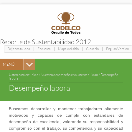
Reporte de Sustentabilidad 2012
|
|
|
|
Déjanos tu idea
Encuesta
Mapa del sitio
Glosario
English Version
MENÚ
Usted está en:
Inicio
/
Nuestro desempeño en sustentabilidad
/
Desempeño
laboral
Desempeño laboral
Buscamos desarrollar y mantener trabajadores altamente
motivados y capaces de cumplir con estándares de
desempeño de excelencia, valorando su responsabilidad y
compromiso con el trabajo, su competencia y su capacidad