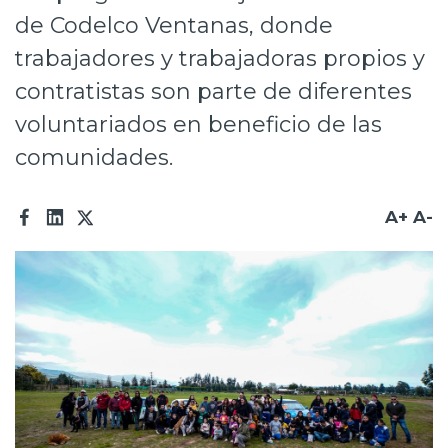
de Codelco Ventanas, donde
Prensa
trabajadores y trabajadoras propios y
Trabaja en Codelco
contratistas son parte de diferentes
Transparencia activa
voluntariados en beneficio de las
Canales de denuncia
comunidades.
Proveedores
A+
A-
Acceso trabajadores/as