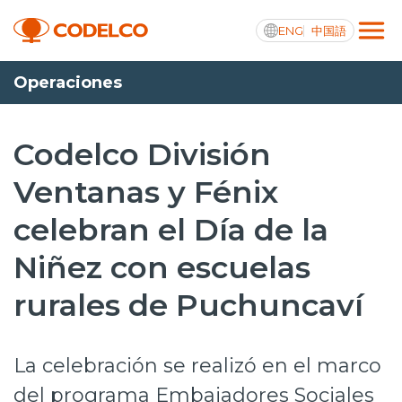
ENG
中国語
Operaciones
Transparencia activa
Codelco División
Ventanas y Fénix
Nosotros
celebran el Día de la
Operaciones
Niñez con escuelas
Proyectos
rurales de Puchuncaví
Sustentabilidad
Innovación
La celebración se realizó en el marco
Inversionistas
del programa Embajadores Sociales