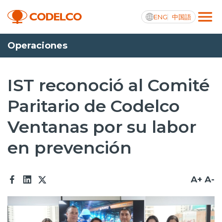
ENG
中国語
Operaciones
Transparencia activa
IST reconoció al Comité
Paritario de Codelco
Nosotros
Ventanas por su labor
Operaciones
en prevención
Proyectos
Sustentabilidad
A+
A-
Innovación
Inversionistas