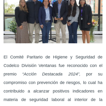
Prensa
Trabaja en Codelco
Transparencia activa
Canales de denuncia
Proveedores
Acceso trabajadores/as
El Comité Paritario de Higiene y Seguridad de
Codelco División Ventanas fue reconocido con el
premio
“
Acción Destacada 2024”
,
por su
compromiso con prevención de riesgos, lo cual ha
contribuido a alcanzar positivos indicadores en
materia de seguridad laboral al interior de la