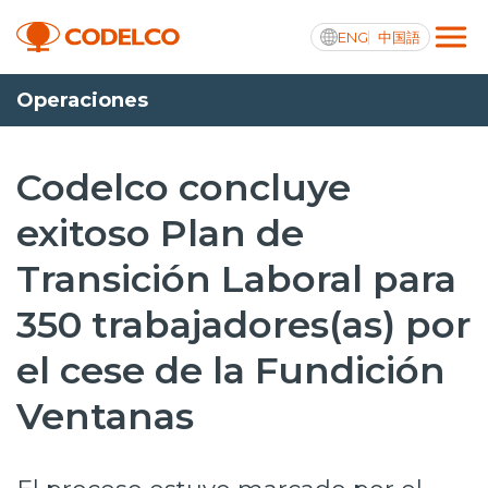
ENG
中国語
Operaciones
Transparencia activa
Codelco concluye
exitoso Plan de
Nosotros
Transición Laboral para
Operaciones
350 trabajadores(as) por
Proyectos
el cese de la Fundición
Sustentabilidad
Ventanas
Innovación
Inversionistas