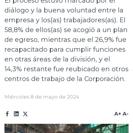
El proceso estuvo marcado por el
Prensa
diálogo y la buena voluntad entre la
empresa y los(as) trabajadores(as). El
Trabaja en Codelco
58,8% de ellos(as) se acogió a un plan
Transparencia activa
de egreso, mientras que el 26,9% fue
Canales de denuncia
recapacitado para cumplir funciones
Proveedores
en otras áreas de la división, y el
14,3% restante fue reubicado en otros
Acceso trabajadores/as
centros de trabajo de la Corporación.
Miércoles 8 de mayo de 2024
A+
A-