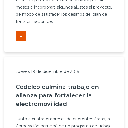
El nuevo proceso se extenderá hasta por 24
Prensa
meses e incorporará algunos ajustes al proyecto,
de modo de satisfacer los desafíos del plan de
Trabaja en Codelco
transformación de...
Transparencia activa
+
Canales de denuncia
Proveedores
Acceso trabajadores/as
Jueves 19 de diciembre de 2019
Codelco culmina trabajo en
alianza para fortalecer la
electromovilidad
Junto a cuatro empresas de diferentes áreas, la
Corporación participó de un programa de trabajo