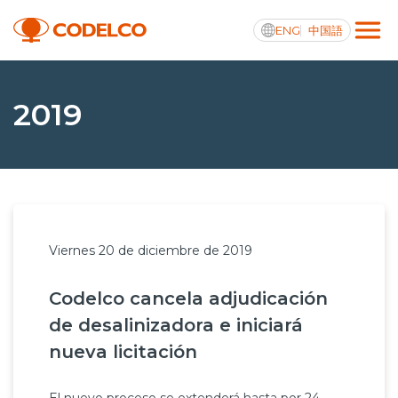
ENG
中国語
Transparencia activa
2019
Nosotros
Operaciones
Viernes 20 de diciembre de 2019
Proyectos
Codelco cancela adjudicación
Sustentabilidad
de desalinizadora e iniciará
Innovación
nueva licitación
Inversionistas