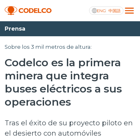
ENG
中国語
Prensa
Transparencia activa
Sobre los 3 mil metros de altura:
Codelco es la primera
Nosotros
minera que integra
Operaciones
buses eléctricos a sus
Proyectos
operaciones
Sustentabilidad
Tras el éxito de su proyecto piloto en
Innovación
el desierto con automóviles
Inversionistas