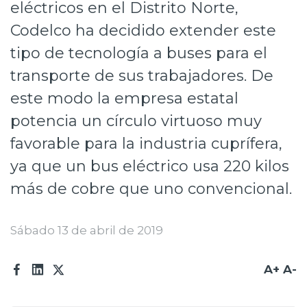
eléctricos en el Distrito Norte,
Prensa
Codelco ha decidido extender este
Trabaja en Codelco
tipo de tecnología a buses para el
transporte de sus trabajadores. De
Transparencia activa
este modo la empresa estatal
Canales de denuncia
potencia un círculo virtuoso muy
Proveedores
favorable para la industria cuprífera,
Acceso trabajadores/as
ya que un bus eléctrico usa 220 kilos
más de cobre que uno convencional.
Sábado 13 de abril de 2019
A+
A-