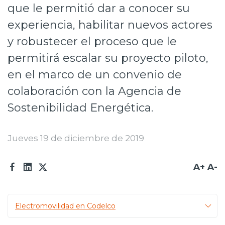
que le permitió dar a conocer su
Prensa
experiencia, habilitar nuevos actores
Trabaja en Codelco
y robustecer el proceso que le
Transparencia activa
permitirá escalar su proyecto piloto,
en el marco de un convenio de
Canales de denuncia
colaboración con la Agencia de
Proveedores
Sostenibilidad Energética.
Acceso trabajadores/as
Jueves 19 de diciembre de 2019
A+
A-
Electromovilidad en Codelco