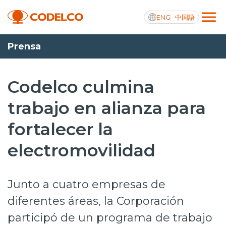
ENG
中国語
Prensa
Transparencia activa
Codelco culmina
trabajo en alianza para
Nosotros
fortalecer la
Operaciones
electromovilidad
Proyectos
Sustentabilidad
Junto a cuatro empresas de
Innovación
diferentes áreas, la Corporación
participó de un programa de trabajo
Inversionistas