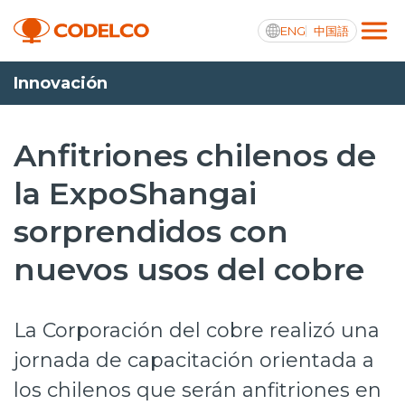
ENG
中国語
Innovación
Transparencia activa
Anfitriones chilenos de
la ExpoShangai
Nosotros
sorprendidos con
Operaciones
nuevos usos del cobre
Proyectos
Sustentabilidad
La Corporación del cobre realizó una
Innovación
jornada de capacitación orientada a
los chilenos que serán anfitriones en
Inversionistas