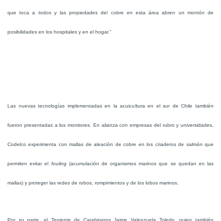
que toca a todos y las propiedades del cobre en esta área abren un montón de
posibilidades en los hospitales y en el hogar.”
Las nuevas tecnologías implementadas en la acuicultura en el sur de Chile también
fueron presentadas a los monitores. En alianza con empresas del rubro y universidades,
Codelco experimenta con mallas de aleación de cobre en los criaderos de salmón que
permiten evitar el
fouling
(acumulación de organismos marinos que se quedan en las
mallas) y proteger las redes de robos, rompimientos y de los lobos marinos.
Por su parte, el Teniente de Carabineros Jaime Valenzuela Toledo, quien también