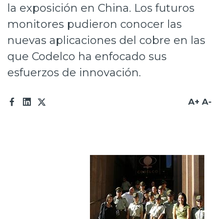
la exposición en China. Los futuros
Prensa
monitores pudieron conocer las
Trabaja en Codelco
nuevas aplicaciones del cobre en las
Transparencia activa
que Codelco ha enfocado sus
esfuerzos de innovación.
Canales de denuncia
Proveedores
A+
A-
Acceso trabajadores/as