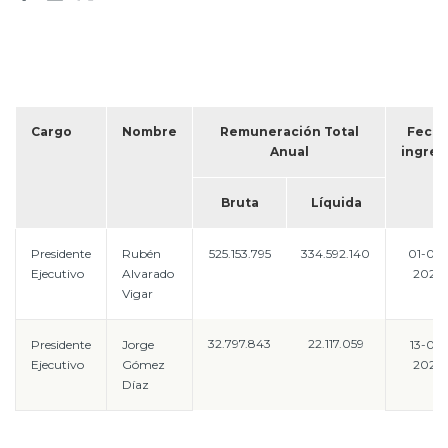
Prensa
Trabaja en Codelco
Transparencia activa
Cargo
Nombre
Remuneración Total
Fech
Canales de denuncia
Anual
ingres
Proveedores
Bruta
Líquida
Acceso trabajadores/as
Presidente
Rubén
525.153.795
334.592.140
01-09-
Ejecutivo
Alvarado
2023
Vigar
32.797.843
22.117.059
Presidente
Jorge
13-07-
Ejecutivo
Gómez
2026
Díaz