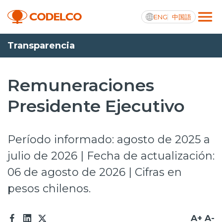
ENG
中国語
Transparencia
Transparencia activa
Remuneraciones
Presidente Ejecutivo
Nosotros
Operaciones
Período informado: agosto de 2025 a
Proyectos
julio de 2026 | Fecha de actualización:
06 de agosto de 2026 | Cifras en
Sustentabilidad
pesos chilenos.
Innovación
Inversionistas
A+
A-