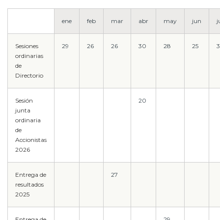
Prensa
ene
feb
mar
abr
may
jun
j
Trabaja en Codelco
Sesiones
29
26
26
30
28
25
Transparencia activa
ordinarias
de
Canales de denuncia
Directorio
Proveedores
Sesión
20
junta
Acceso trabajadores/as
ordinaria
de
Accionistas
2026
Entrega de
27
resultados
2025
Entrega de
29