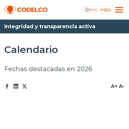
ENG
中国語
Integridad y transparencia activa
Transparencia activa
Calendario
Nosotros
Fechas destacadas en 2026
Operaciones
A+
A-
Proyectos
Sustentabilidad
Innovación
Inversionistas