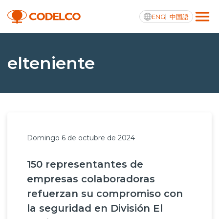
ENG
中国語
Transparencia activa
elteniente
Nosotros
Operaciones
Domingo 6 de octubre de 2024
Proyectos
150 representantes de
Sustentabilidad
empresas colaboradoras
Innovación
refuerzan su compromiso con
la seguridad en División El
Inversionistas