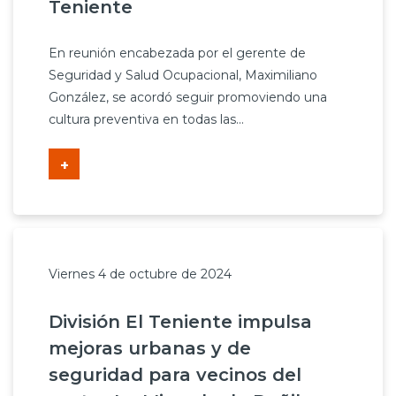
Teniente
Prensa
En reunión encabezada por el gerente de
Trabaja en Codelco
Seguridad y Salud Ocupacional, Maximiliano
Transparencia activa
González, se acordó seguir promoviendo una
cultura preventiva en todas las...
Canales de denuncia
+
Proveedores
Acceso trabajadores/as
Viernes 4 de octubre de 2024
División El Teniente impulsa
mejoras urbanas y de
seguridad para vecinos del