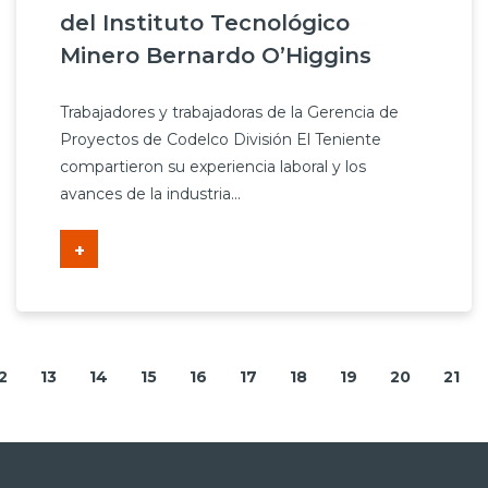
del Instituto Tecnológico
Minero Bernardo O’Higgins
Trabajadores y trabajadoras de la Gerencia de
Proyectos de Codelco División El Teniente
compartieron su experiencia laboral y los
avances de la industria...
+
2
13
14
15
16
17
18
19
20
21