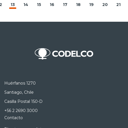
2
13
14
15
16
17
18
19
20
21
Huérfanos 1270
Santiago, Chile
Casilla Postal 150-D
+56 2 2690 3000
Contacto