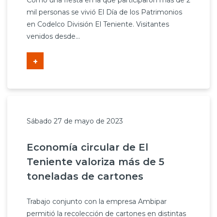
Como una fiesta en la que participaron más de 2
Prensa
mil personas se vivió El Día de los Patrimonios
en Codelco División El Teniente. Visitantes
Trabaja en Codelco
venidos desde...
Transparencia activa
+
Canales de denuncia
Proveedores
Acceso trabajadores/as
Sábado 27 de mayo de 2023
Economía circular de El
Teniente valoriza más de 5
toneladas de cartones
Trabajo conjunto con la empresa Ambipar
permitió la recolección de cartones en distintas