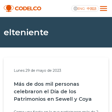
ENG
中国語
Transparencia activa
elteniente
Nosotros
Operaciones
Lunes 29 de mayo de 2023
Proyectos
Más de dos mil personas
Sustentabilidad
celebraron el Día de los
Innovación
Patrimonios en Sewell y Coya
Inversionistas