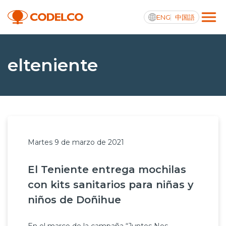
ENG
中国語
Transparencia activa
elteniente
Nosotros
Operaciones
Martes 9 de marzo de 2021
Proyectos
El Teniente entrega mochilas
Sustentabilidad
con kits sanitarios para niñas y
Innovación
niños de Doñihue
Inversionistas