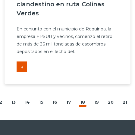
clandestino en ruta Colinas
Verdes
En conjunto con el municipio de Requínoa, la
empresa EPSUR y vecinos, comenzó el retiro
de más de 36 mil toneladas de escombros
depositados en el lecho del...
+
2
13
14
15
16
17
18
19
20
21