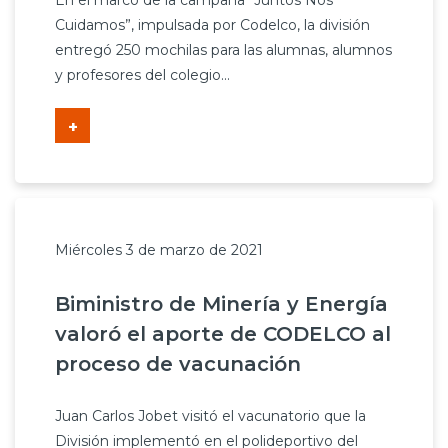
En el marco de la campaña “Juntos Nos
Prensa
Cuidamos”, impulsada por Codelco, la división
entregó 250 mochilas para las alumnas, alumnos
Trabaja en Codelco
y profesores del colegio...
Transparencia activa
+
Canales de denuncia
Proveedores
Acceso trabajadores/as
Miércoles 3 de marzo de 2021
Biministro de Minería y Energía
valoró el aporte de CODELCO al
proceso de vacunación
Juan Carlos Jobet visitó el vacunatorio que la
División implementó en el polideportivo del