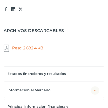
Prensa
Trabaja en Codelco
Transparencia activa
ARCHIVOS DESCARGABLES
Canales de denuncia
Proveedores
Peso: 2.682,4 KB
Acceso trabajadores/as
Estados financieros y resultados
Información al Mercado
Principal información financiera y