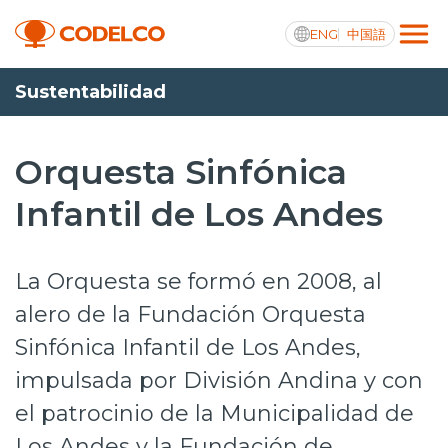
ENG
中国語
Sustentabilidad
Transparencia activa
Orquesta Sinfónica
Infantil de Los Andes
Nosotros
Operaciones
La Orquesta se formó en 2008, al
Proyectos
alero de la Fundación Orquesta
Sinfónica Infantil de Los Andes,
Sustentabilidad
impulsada por División Andina y con
Innovación
el patrocinio de la Municipalidad de
Inversionistas
Los Andes y la Fundación de