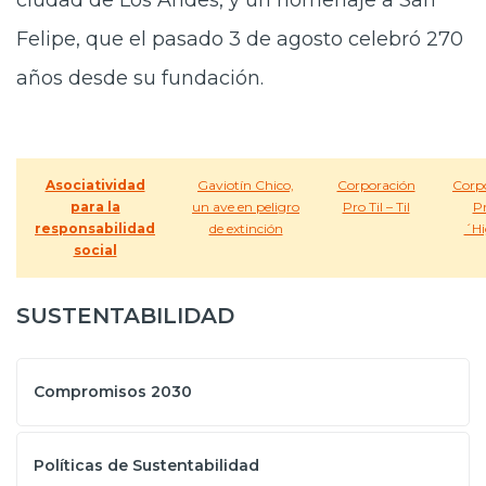
ciudad de Los Andes, y un homenaje a San
Felipe, que el pasado 3 de agosto celebró 270
años desde su fundación.
Asociatividad
Gaviotín Chico,
Corporación
Corp
para la
un ave en peligro
Pro Til – Til
P
responsabilidad
de extinción
´Hi
social
SUSTENTABILIDAD
Compromisos 2030
Políticas de Sustentabilidad