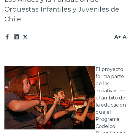
Prensa
Orquestas Infantiles y Juveniles de
Chile.
Trabaja en Codelco
Transparencia activa
A+
A-
Canales de denuncia
Proveedores
El proyecto
Acceso trabajadores/as
forma parte
de las
iniciativas en
el ámbito de
la educación
que el
Programa
Codelco