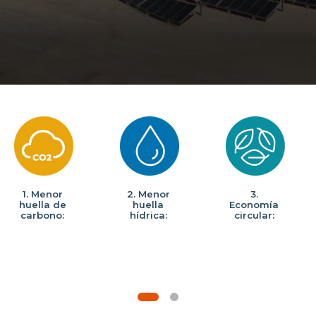
Prensa
Trabaja en Codelco
Transparencia activa
Canales de denuncia
Proveedores
Acceso trabajadores/as
1. Menor
2. Menor
3.
huella de
huella
Economía
carbono:
hídrica:
circular: