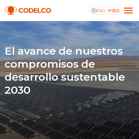
ENG
中国語
Transparencia activa
El avance de nuestros
compromisos de
Nosotros
desarrollo sustentable
Operaciones
2030
Proyectos
Sustentabilidad
Innovación
Inversionistas