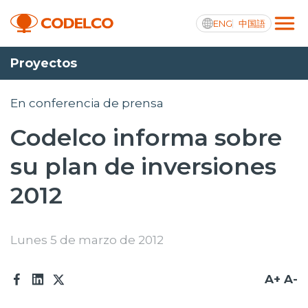
ENG
中国語
Proyectos
Transparencia activa
En conferencia de prensa
Codelco informa sobre
Nosotros
su plan de inversiones
Operaciones
2012
Proyectos
Sustentabilidad
Lunes 5 de marzo de 2012
Innovación
A+
A-
Inversionistas