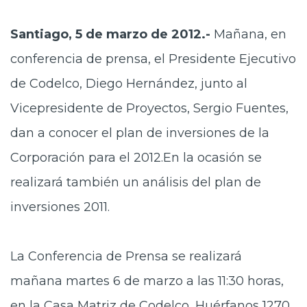
Prensa
Santiago, 5 de marzo de 2012.-
Mañana, en
Trabaja en Codelco
conferencia de prensa, el Presidente Ejecutivo
Transparencia activa
de Codelco, Diego Hernández, junto al
Canales de denuncia
Vicepresidente de Proyectos, Sergio Fuentes,
dan a conocer el plan de inversiones de la
Proveedores
Corporación para el 2012.En la ocasión se
Acceso trabajadores/as
realizará también un análisis del plan de
inversiones 2011.
La Conferencia de Prensa se realizará
mañana martes 6 de marzo a las 11:30 horas,
en la Casa Matriz de Codelco, Huérfanos 1270,