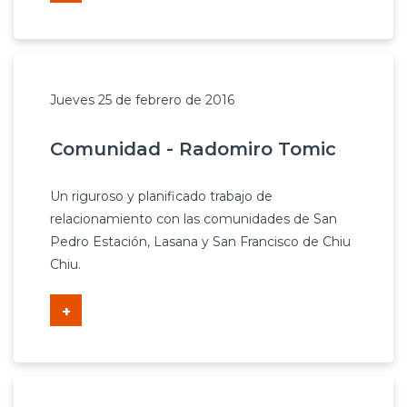
Prensa
Trabaja en Codelco
Transparencia activa
Jueves 25 de febrero de 2016
Canales de denuncia
Comunidad - Radomiro Tomic
Proveedores
Un riguroso y planificado trabajo de
Acceso trabajadores/as
relacionamiento con las comunidades de San
Pedro Estación, Lasana y San Francisco de Chiu
Chiu.
+