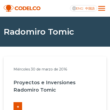
ENG
中国語
Transparencia activa
Radomiro Tomic
Nosotros
Operaciones
Miércoles 30 de marzo de 2016
Proyectos
Proyectos e Inversiones
Sustentabilidad
Radomiro Tomic
Innovación
Inversionistas
+