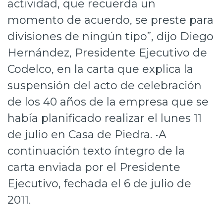
actividad, que recuerda un
Prensa
momento de acuerdo, se preste para
Trabaja en Codelco
divisiones de ningún tipo”, dijo Diego
Hernández, Presidente Ejecutivo de
Transparencia activa
Codelco, en la carta que explica la
Canales de denuncia
suspensión del acto de celebración
Proveedores
de los 40 años de la empresa que se
había planificado realizar el lunes 11
Acceso trabajadores/as
de julio en Casa de Piedra. •A
continuación texto íntegro de la
carta enviada por el Presidente
Ejecutivo, fechada el 6 de julio de
2011.