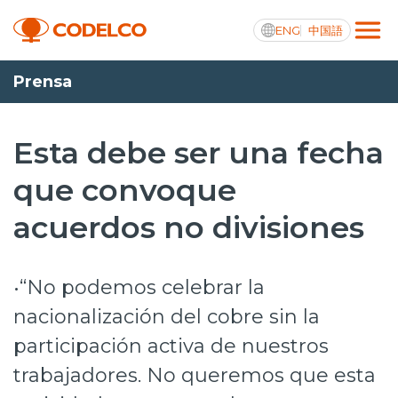
ENG
中国語
Prensa
Transparencia activa
Esta debe ser una fecha
que convoque
Nosotros
acuerdos no divisiones
Operaciones
Proyectos
•“No podemos celebrar la
Sustentabilidad
nacionalización del cobre sin la
participación activa de nuestros
Innovación
trabajadores. No queremos que esta
Inversionistas