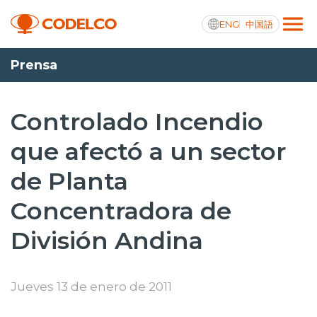
ENG
中国語
Prensa
Transparencia activa
Controlado Incendio
que afectó a un sector
Nosotros
de Planta
Operaciones
Concentradora de
Proyectos
División Andina
Sustentabilidad
Innovación
Jueves 13 de enero de 2011
Inversionistas