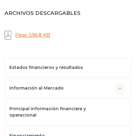
Prensa
ARCHIVOS DESCARGABLES
Trabaja en Codelco
Transparencia activa
Peso: 596,8 KB
Canales de denuncia
Proveedores
Estados financieros y resultados
Acceso trabajadores/as
Información al Mercado
Principal información financiera y
operacional
Financiamiento