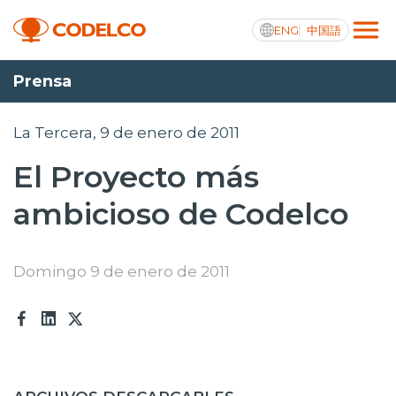
ENG
中国語
Prensa
Transparencia activa
La Tercera, 9 de enero de 2011
El Proyecto más
Nosotros
ambicioso de Codelco
Operaciones
Proyectos
Domingo 9 de enero de 2011
Sustentabilidad
Innovación
Inversionistas