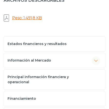
ARCHIVOS DESCARGABLES
Prensa
Trabaja en Codelco
Peso: 1.491,8 KB
Transparencia activa
Canales de denuncia
Estados financieros y resultados
Proveedores
Acceso trabajadores/as
Información al Mercado
Principal información financiera y
operacional
Financiamiento