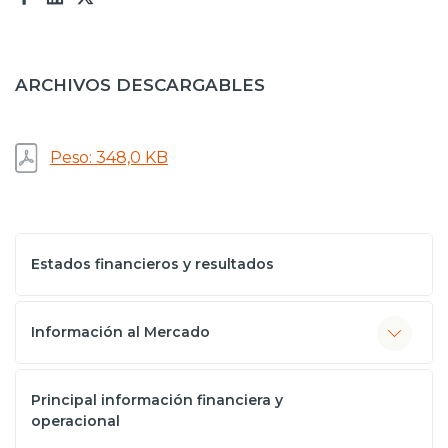
Prensa
Trabaja en Codelco
ARCHIVOS DESCARGABLES
Transparencia activa
Canales de denuncia
Peso: 348,0 KB
Proveedores
Acceso trabajadores/as
Estados financieros y resultados
Información al Mercado
Principal información financiera y
operacional