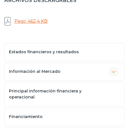
ARCHIVOS DESCARGABLES
Prensa
Trabaja en Codelco
Peso: 462,4 KB
Transparencia activa
Canales de denuncia
Estados financieros y resultados
Proveedores
Acceso trabajadores/as
Información al Mercado
Principal información financiera y
operacional
Financiamiento