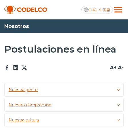
ENG
中国語
Nosotros
Transparencia activa
Postulaciones en línea
Nosotros
A+
A-
Operaciones
Proyectos
Nuestra gente
Sustentabilidad
Nuestro compromiso
Innovación
Nuestra cultura
Inversionistas