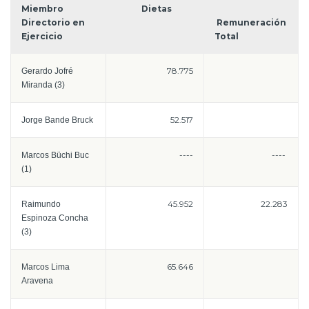
Miembro
Dietas
Prensa
Directorio en
Remuneración
Ejercicio
Total
Trabaja en Codelco
78.775
Gerardo Jofré
Transparencia activa
Miranda (3)
Canales de denuncia
52.517
Jorge Bande Bruck
Proveedores
----
----
Marcos Büchi Buc
Acceso trabajadores/as
(1)
45.952
22.283
Raimundo
Espinoza Concha
(3)
65.646
Marcos Lima
Aravena