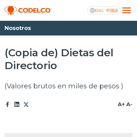
ENG
中国語
Nosotros
Transparencia activa
(Copia de) Dietas del
Directorio
Nosotros
Operaciones
(Valores brutos en miles de pesos )
Proyectos
A+
A-
Sustentabilidad
Innovación
Inversionistas