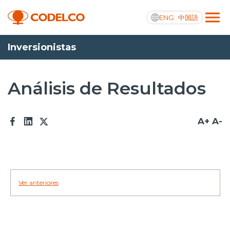
ENG
中国語
Inversionistas
Transparencia activa
Análisis de Resultados
Nosotros
A+
A-
Operaciones
Proyectos
Sustentabilidad
Ver anteriores
Innovación
Inversionistas